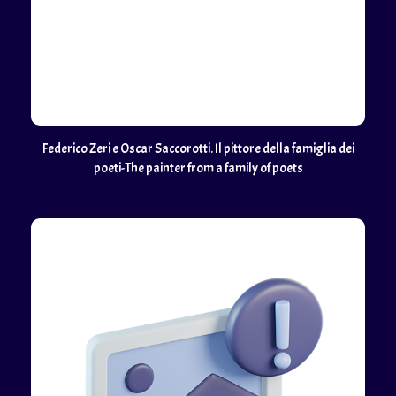
Federico Zeri e Oscar Saccorotti. Il pittore della famiglia dei
poeti-The painter from a family of poets