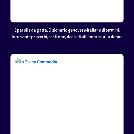
E parolle da gatta. Dizionario genovese-italiano di termini,
locuzioni e proverbi, casti e no, dedicati all'amore e alla donna