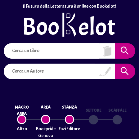
Il Futuro della Letteratura è online con Bookelot!
MACRO
AREA
STANZA
SETTORE
SCAFFALE
AREA
Altro
Bookpride
Fazi Editore
Genova