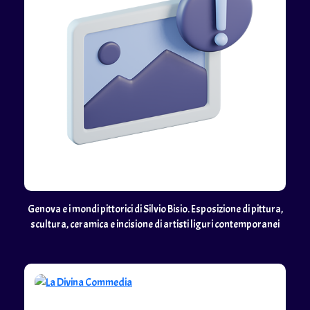
Genova e i mondi pittorici di Silvio Bisio. Esposizione di pittura,
scultura, ceramica e incisione di artisti liguri contemporanei