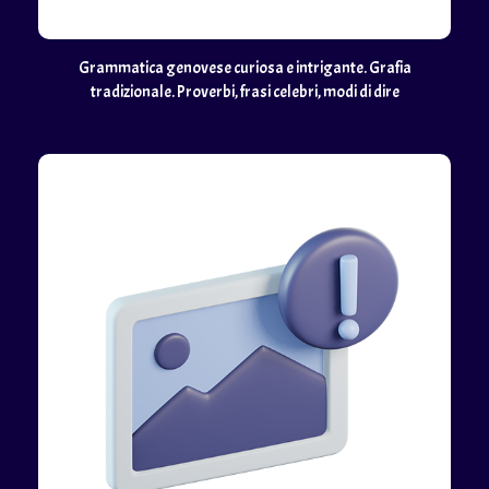
Grammatica genovese curiosa e intrigante. Grafia
tradizionale. Proverbi, frasi celebri, modi di dire