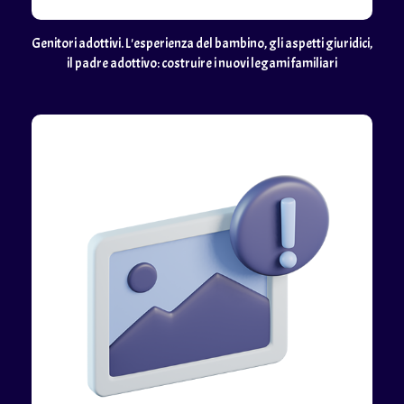
Genitori adottivi. L'esperienza del bambino, gli aspetti giuridici,
il padre adottivo: costruire i nuovi legami familiari