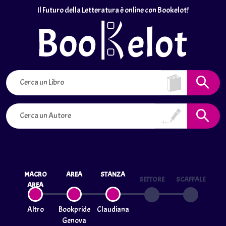
Il Futuro della Letteratura è online con Bookelot!
MACRO
AREA
STANZA
SETTORE
SCAFFALE
AREA
Altro
Bookpride
Claudiana
Genova