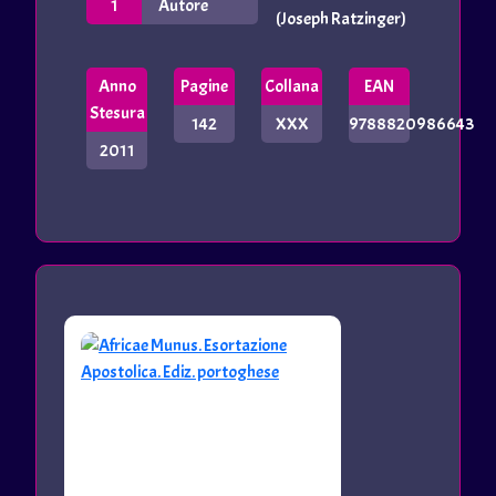
1
Autore
(Joseph Ratzinger)
Anno
Pagine
Collana
EAN
Stesura
142
XXX
9788820986643
2011