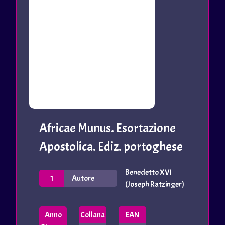
Africae Munus. Esortazione
Apostolica. Ediz. portoghese
Benedetto XVI
1
Autore
(Joseph Ratzinger)
Anno
Collana
EAN