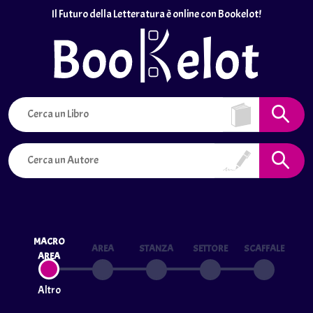
Il Futuro della Letteratura è online con Bookelot!
MACRO
AREA
STANZA
SETTORE
SCAFFALE
AREA
Altro