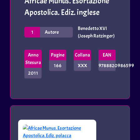
Africae Munus. Esortazione
Apostolica. Ediz. inglese
Benedetto XVI
1
Autore
(Joseph Ratzinger)
Anno
Pagine
Collana
EAN
Stesura
166
XXX
9788820986599
2011