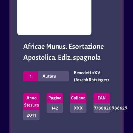
Africae Munus. Esortazione
Apostolica. Ediz. spagnola
Benedetto XVI
1
Autore
(Joseph Ratzinger)
Anno
Pagine
Collana
EAN
Stesura
142
XXX
9788820986629
2011