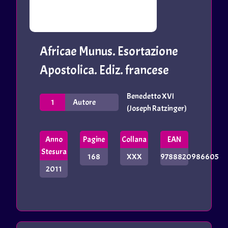
Africae Munus. Esortazione
Apostolica. Ediz. francese
Benedetto XVI
1
Autore
(Joseph Ratzinger)
Anno
Pagine
Collana
EAN
Stesura
168
XXX
9788820986605
2011