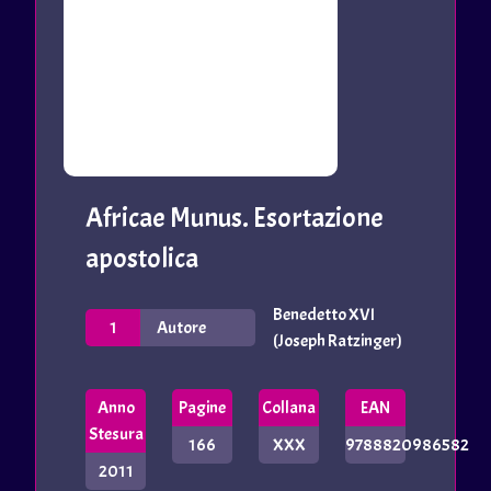
Africae Munus. Esortazione
apostolica
Benedetto XVI
1
Autore
(Joseph Ratzinger)
Anno
Pagine
Collana
EAN
Stesura
166
XXX
9788820986582
2011