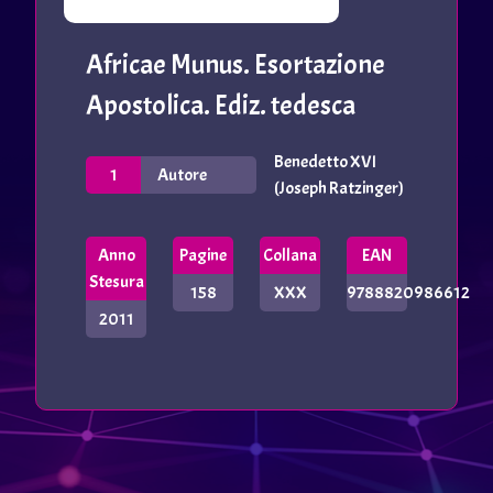
Africae Munus. Esortazione
Apostolica. Ediz. tedesca
Benedetto XVI
1
Autore
(Joseph Ratzinger)
Anno
Pagine
Collana
EAN
Stesura
158
XXX
9788820986612
2011